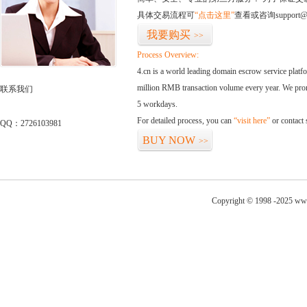
具体交易流程可
“点击这里”
查看或咨询support@
我要购买
>>
Process Overview:
4.cn is a world leading domain escrow service plat
million RMB transaction volume every year. We promi
联系我们
5 workdays.
For detailed process, you can
“visit here”
or contact
QQ：2726103981
BUY NOW
>>
Copyright © 1998 -2025 ww