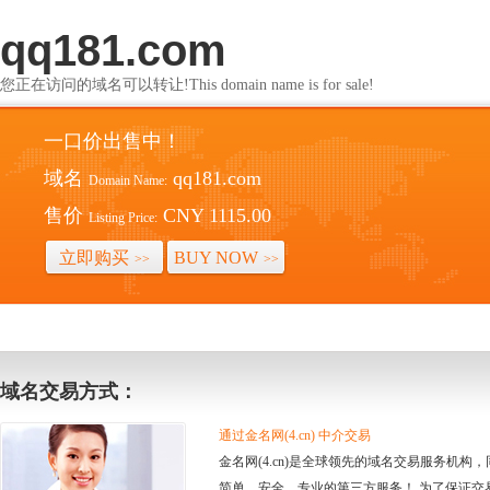
qq181.com
您正在访问的域名可以转让!This domain name is for sale!
一口价出售中！
域名
qq181.com
Domain Name:
售价
CNY 1115.00
Listing Price:
立即购买
BUY NOW
>>
>>
域名交易方式：
通过金名网(4.cn) 中介交易
金名网(4.cn)是全球领先的域名交易服务机
简单、安全、专业的第三方服务！ 为了保证交